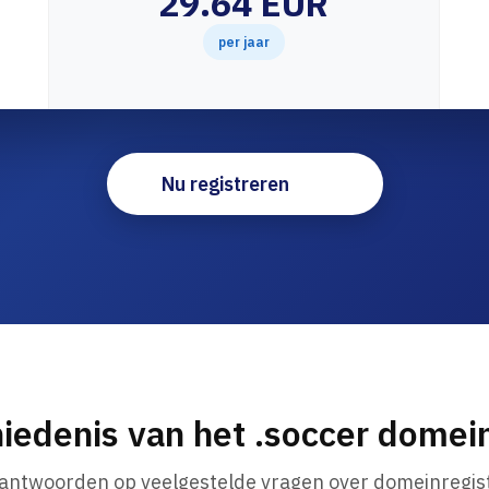
29.64 EUR
per jaar
Nu registreren
iedenis van het .soccer dome
 antwoorden op veelgestelde vragen over domeinregist