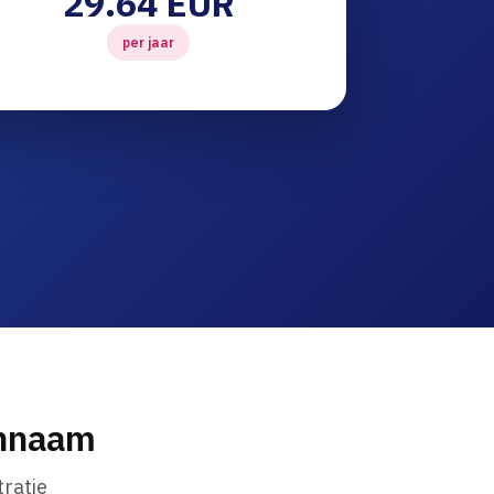
29.64 EUR
per jaar
innaam
ratie