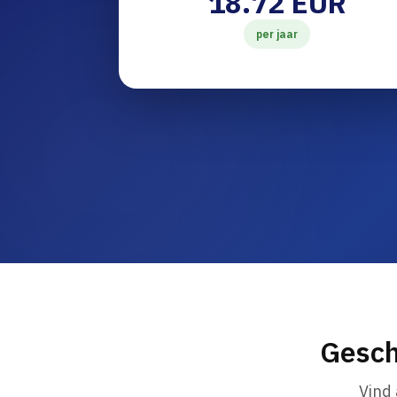
18.72 EUR
per jaar
Gesch
Vind