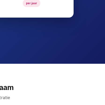
per jaar
naam
ratie