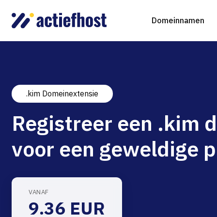
Domeinnamen
.kim Domeinextensie
Domeinnaam registreren
Webhosting
Virtual Servers
WordP
D
Registreer een .kim
Domeinnaam verhuizen
NGINX Hosting
Beheerde Cloud Virtuele Server
Drupa
S
voor een geweldige p
gTLD-extensies
Jooml
Magen
VANAF
9.36 EUR