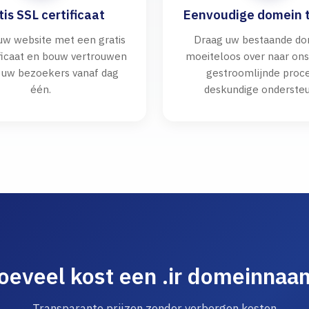
tis SSL certificaat
Eenvoudige domein t
 uw website met een gratis
Draag uw bestaande d
ificaat en bouw vertrouwen
moeiteloos over naar on
 uw bezoekers vanaf dag
gestroomlijnde proc
één.
deskundige ondersteu
oeveel kost een .ir domeinnaa
Transparante prijzen zonder verborgen kosten