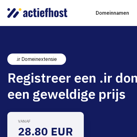
Domeinnamen
.ir Domeinextensie
Domeinnaam registreren
Webhosting
Virtual Servers
WordP
D
Registreer een .ir d
Domeinnaam verhuizen
NGINX Hosting
Beheerde Cloud Virtuele Server
Drupa
S
een geweldige prijs
gTLD-extensies
Jooml
Magen
VANAF
28.80 EUR