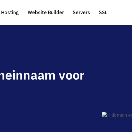
Hosting
Website Builder
Servers
SSL
ress Hosting
edicated Servers
WHOIS
Gratis website migratie
.com extensie
omeinnaam voor
l Hosting
erver-side Google Tag Manager
Genereer een domeinnaam
.net extensie
a Hosting
.eu extensie
to Hosting