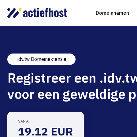
Domeinnamen
.idv.tw Domeinextensie
Domeinnaam registreren
Webhosting
Virtual Servers
WordP
D
Registreer een .idv
Domeinnaam verhuizen
NGINX Hosting
Beheerde Cloud Virtuele Server
Drupa
S
voor een geweldige p
gTLD-extensies
Jooml
Magen
VANAF
19.12 EUR