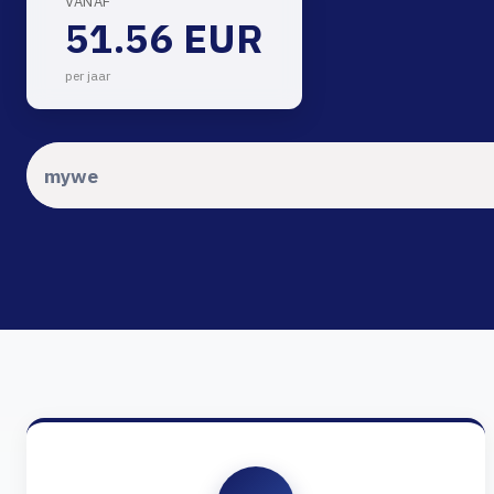
VANAF
51.56 EUR
per jaar