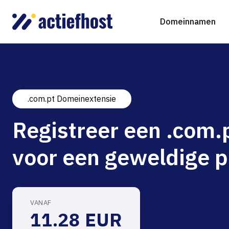
Domeinnamen
.com.pt Domeinextensie
Domeinnaam registreren
Webhosting
Virtual Servers
WordP
D
Registreer een .com
Domeinnaam verhuizen
NGINX Hosting
Beheerde Cloud Virtuele Server
Drupa
S
voor een geweldige p
gTLD-extensies
Jooml
Magen
VANAF
11.28 EUR