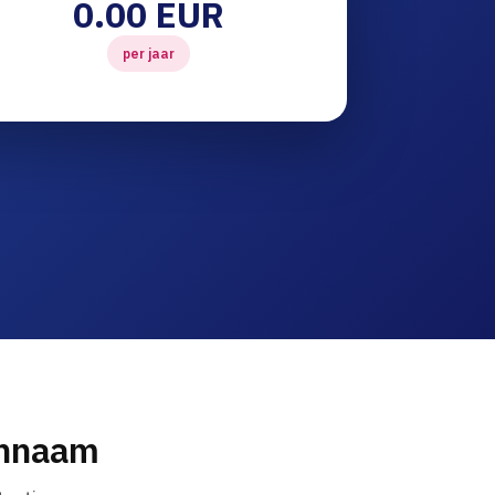
0.00 EUR
per jaar
innaam