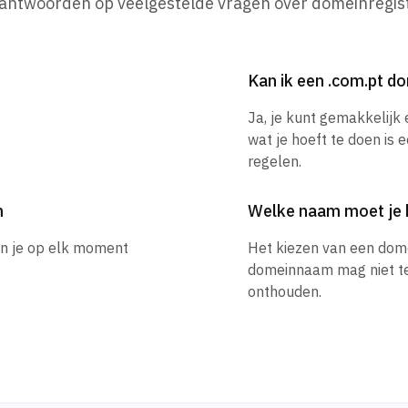
 antwoorden op veelgestelde vragen over domeinregist
Kan ik een .com.pt 
Ja, je kunt gemakkelijk
wat je hoeft te doen is 
regelen.
m
Welke naam moet je 
un je op elk moment
Het kiezen van een dom
domeinnaam mag niet te l
onthouden.