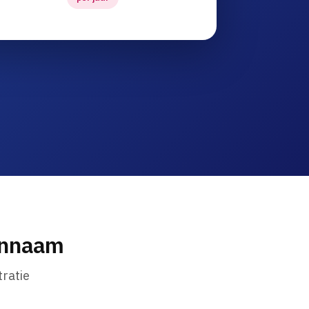
innaam
ratie