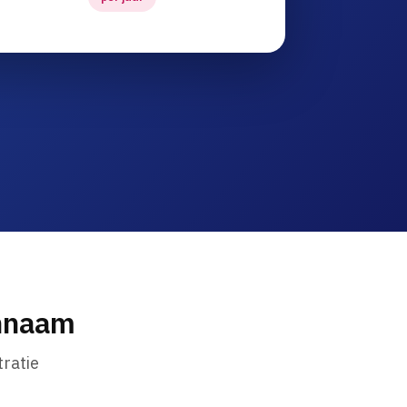
innaam
ratie