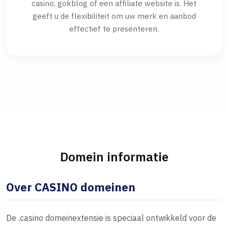
casino, gokblog of een affiliate website is. Het
geeft u de flexibiliteit om uw merk en aanbod
effectief te presenteren.
Domein informatie
Over CASINO domeinen
De .casino domeinextensie is speciaal ontwikkeld voor de