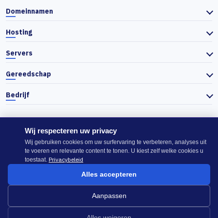
Domeinnamen
Hosting
Servers
Gereedschap
Bedrijf
Wij respecteren uw privacy
© 2026 Actiefhost. In overeenstemming met de Bulgaarse handelswet
Wij gebruiken cookies om uw surfervaring te verbeteren, analyses uit
worden de prijzen op de website exclusief btw getoond en wordt de
te voeren en relevante content te tonen. U kiest zelf welke cookies u
btw indien van toepassing apart berekend tijdens het afrekenen.
Privacybeleid
toestaat.
Alles accepteren
In geval van een geschil dat niet rechtstreeks kan worden opgelost
met ACTIEFHOST LTD,
Aanpassen
kunt u het
ODR
platform gebruiken.
Alles weigeren