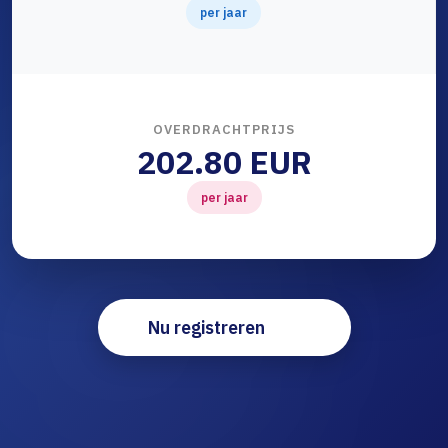
per jaar
OVERDRACHTPRIJS
202.80 EUR
per jaar
Nu registreren