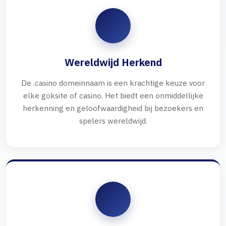
Wereldwijd Herkend
De .casino domeinnaam is een krachtige keuze voor
elke goksite of casino. Het biedt een onmiddellijke
herkenning en geloofwaardigheid bij bezoekers en
spelers wereldwijd.