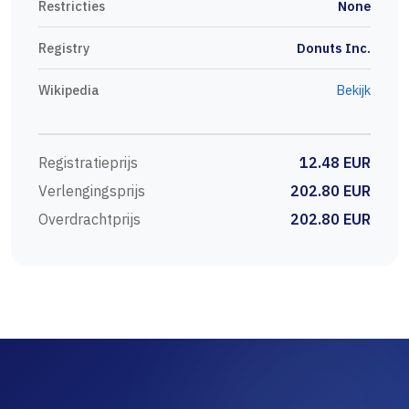
Restricties
None
Registry
Donuts Inc.
Wikipedia
Bekijk
Registratieprijs
12.48 EUR
Verlengingsprijs
202.80 EUR
Overdrachtprijs
202.80 EUR