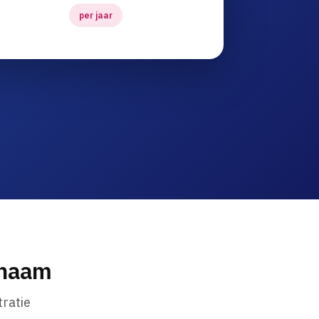
per jaar
nnaam
ratie