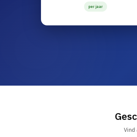
per jaar
Gesc
Vind