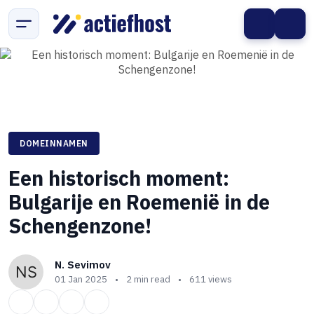
DOMEINNAMEN
Een historisch moment:
Bulgarije en Roemenië in de
Schengenzone!
N. Sevimov
01 Jan 2025
•
2 min read
•
611 views