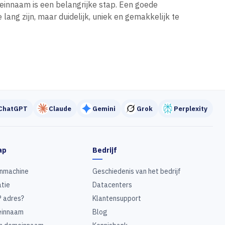
einnaam is een belangrijke stap. Een goede
ang zijn, maar duidelijk, uniek en gemakkelijk te
ChatGPT
Claude
Gemini
Grok
Perplexity
ap
Bedrijf
nmachine
Geschiedenis van het bedrijf
tie
Datacenters
P adres?
Klantensupport
innaam
Blog