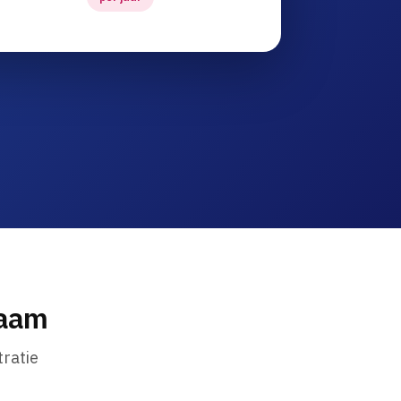
naam
ratie