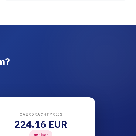
am?
OVERDRACHTPRIJS
224.16 EUR
per jaar